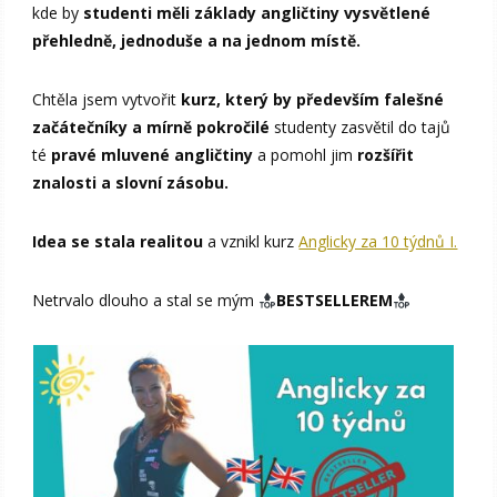
kde by
studenti měli základy angličtiny vysvětlené
přehledně, jednoduše a na jednom místě.
Chtěla jsem vytvořit
kurz, který by především falešné
začátečníky a mírně pokročilé
studenty zasvětil do tajů
té
pravé mluvené angličtiny
a pomohl jim
rozšířit
znalosti a slovní zásobu.
Idea se stala realitou
a vznikl kurz
Anglicky za 10 týdnů I.
Netrvalo dlouho a stal se mým
BESTSELLEREM