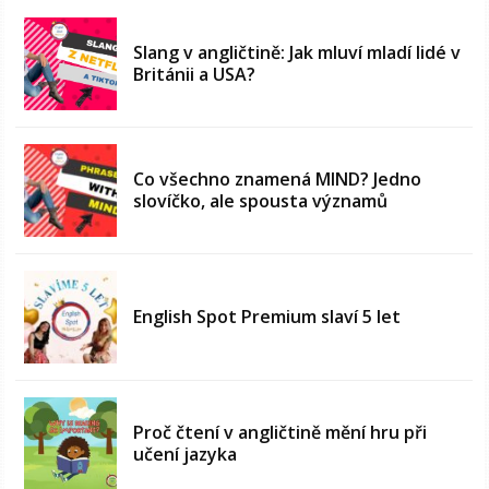
Slang v angličtině: Jak mluví mladí lidé v
Británii a USA?
Co všechno znamená MIND? Jedno
slovíčko, ale spousta významů
English Spot Premium slaví 5 let
Proč čtení v angličtině mění hru při
učení jazyka