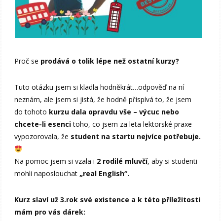
Proč se
prodává o tolik lépe než ostatní kurzy?
Tuto otázku jsem si kladla hodněkrát…odpověď na ní
neznám, ale jsem si jistá, že hodně přispívá to, že jsem
do tohoto
kurzu dala opravdu vše – výcuc nebo
chcete-li esenci
toho, co jsem za leta lektorské praxe
vypozorovala, že
student na startu nejvíce potřebuje.
Na pomoc jsem si vzala i
2 rodilé mluvčí
, aby si studenti
mohli naposlouchat
„real English“.
Kurz slaví už 3.rok své existence a k této příležitosti
mám pro vás dárek: