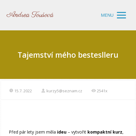
Andrea Toušová
MENU
Tajemství mého besteslleru
15.7. 2022
kurzy5@seznam.cz
2541x
Před pár lety jsem měla
ideu
– vytvořit
kompaktní kurz
,