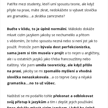
Patříte mezi studenty, kteří umí spoustu teorie, ale když
přijde na praxi, máte zkrat, nedokážete si vybavit slovíčka
ani gramatiku….a zkrátka zamrznete?
Buďte v klidu, to je úplně normální.
Málokdo dokáže
mluvit cizím jazykem jakoby se nechumelilo a přitom
s vědomím, že toho spoustu nezná nebo si není jist jak to
použít. Protože jsem
bývala dost perfekcionistka,
sama jsem si tím musela v projít
a to nejen u angličtiny,
ale i u ostatních jazyků jako třeba francouzštiny nebo
italštiny. Vše jsem
uměla teoreticky, ale když přišlo
na praxi
, jakoby se mi
zpomalilo myšlení a vhodná
slovíčka nenaskakovala
….a co teprve časy a nějaká
gramatika….no to už vůbec.
Naštěstí se mi podařilo tohle
překonat a odblokovat
svůj přístup k jazykům
a tím i zlepšit jejich používání.
Dnes dokážu mluvit cizím jazykem, i když ho úplně