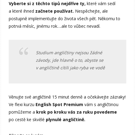
Vyberte si z těchto tipů nejdříve ty,
které vám sedí
a které ihned
začnete používat.
Nespěchejte, ale
postupně implementujte do života všech pět. Někomu to
potrvá měsíc, jinému rok….ale to vůbec nevadí.
Studium angličtiny nejsou žádné
závody, jde hlavně o to, abyste se
v angličtině cítili jako ryba ve vodě
Věnujte své angličtině 15 minut denně a očekávejte zázraky!
Ve flexi kurzu
English Spot Premium
vám s angličtinou
pomůžeme a
krok po kroku vás za ruku povedeme
po cestě ke skvělé
plynulé angličtině.