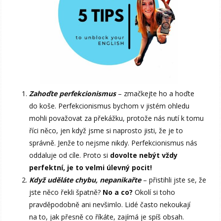
Zahoďte perfekcionismus
– zmačkejte ho a hoďte
do koše. Perfekcionismus bychom v jistém ohledu
mohli považovat za překážku, protože nás nutí k tomu
říci něco, jen když jsme si naprosto jisti, že je to
správně. Jenže to nejsme nikdy. Perfekcionismus nás
oddaluje od cíle. Proto si
dovolte nebýt vždy
perfektní, je to velmi úlevný pocit!
Když uděláte chybu, nepanikařte
– přistihli jste se, že
jste něco řekli špatně?
No a co?
Okolí si toho
pravděpodobně ani nevšimlo. Lidé často nekoukají
na to, jak přesně co říkáte, zajímá je spíš obsah.