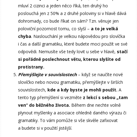
mluví 2 cizinci a jeden něco říká, ten druhý ho
poslouchá jen z 50% a z druhé poloviny si v hlavě dává
dohromady, co bude říkat on sám? Tzn. věnuje jen
poloviční pozornost tomu, co slyší –
a to je velká
chyba
. Naslouchání je velkou nápovědou pro slovíčka
i čas a další gramatiku, které budete moci použít ve své
odpovědi. Nemusíte vše tedy lovit u sebe v hlavě,
stačí
si pořádně poslechnout větu, kterou slyšíte od
protistrany.
Přemýšlejte v souvislostech
– když se naučíte nové
slovíčko nebo novou gramatiku, přemýšlejte v širších
souvislostech,
kde a kdy byste je mohli použít.
A
tento typ přemýšlení si vezměte
z lekcí s sebou „tam
ven“ do běžného života.
Během dne nechte volně
plynout myšlenky a asociace ohledně daného výrazu či
gramatiky. To vám pomůže si vše skvěle zafixovat
a budete si v použití jistější.