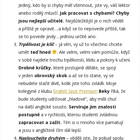
Jediný, kdo by si chyby měl všimnout, jste vy, váš lektor
anebo rodilý mluvčí.
Jak pracovat s chybami? Chyby
jsou nejlepší učitelé.
Nejdůležitější je o nich vědět
a příště je opravit….a když se to nepovede příště, tak
se to povede jindy….jednou určitě ano.
Trpělivost je klíč
– já vím, vy už to všechno chcete
umět
teď hned
. Ale velmi, velmi vám pomůže, když
v sobě najdete trochu trpělivosti, klidu a pokory k učení.
Drobné krůčky
, které postupně děláte, se spojí
v jeden
obrovský skok
a až se to stane, vy se
nebudete stačit divit, kolik jste toho zvládli. Moje
kolegyně z klubu
English Spot Premium
Beky
říká, že
bude studenty udržovat „hladové“, aby měli chuť
na další anglické sousto.
Servíruje jim znalosti
postupně
a v rychlosti, kterou studenti zvládnou
zapracovat a zažít.
Tím si o mnoho více pamatují
a jsou v angličtině čím dál lepší.
Naslouchejte druhým
– věděli jste, že pokud spolu