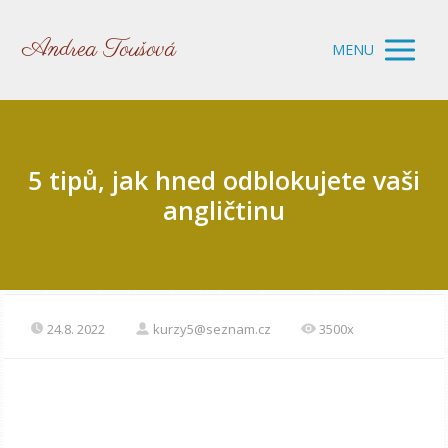
Andrea Toušová
MENU
5 tipů, jak hned odblokujete vaši
angličtinu
24.8. 2022
kurzy5@seznam.cz
3500x