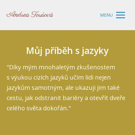
Andrea Toušová
MENU
Můj příběh s jazyky
"Díky mým mnohaletým zkušenostem
s výukou cizích jazyků učím lidi nejen
jazykům samotným, ale ukazuji jim také
cestu, jak odstranit bariéry a otevřít dveře
celého světa dokořán."