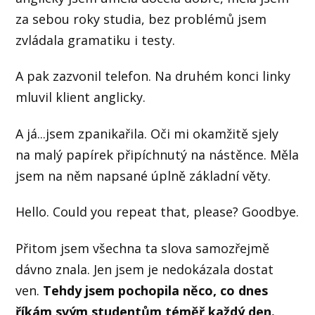
za sebou roky studia, bez problémů jsem
zvládala gramatiku i testy.
A pak zazvonil telefon. Na druhém konci linky
mluvil klient anglicky.
A já...jsem zpanikařila. Oči mi okamžitě sjely
na malý papírek připíchnutý na nástěnce. Měla
jsem na něm napsané úplně základní věty.
Hello. Could you repeat that, please? Goodbye.
Přitom jsem všechna ta slova samozřejmě
dávno znala. Jen jsem je nedokázala dostat
ven.
Tehdy jsem pochopila něco, co dnes
říkám svým studentům téměř každý den.