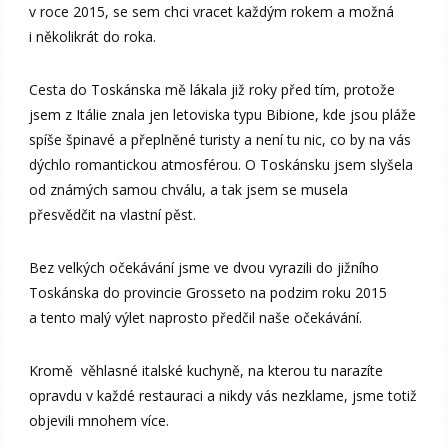
v roce 2015, se sem chci vracet každým rokem a možná
i několikrát do roka.
Cesta do Toskánska mě lákala již roky před tím, protože
jsem z Itálie znala jen letoviska typu Bibione, kde jsou pláže
spíše špinavé a přeplněné turisty a není tu nic, co by na vás
dýchlo romantickou atmosférou. O Toskánsku jsem slyšela
od známých samou chválu, a tak jsem se musela
přesvědčit na vlastní pěst.
Bez velkých očekávání jsme ve dvou vyrazili do jižního
Toskánska do provincie Grosseto na podzim roku 2015
a tento malý výlet naprosto předčil naše očekávání.
Kromě věhlasné italské kuchyně, na kterou tu narazíte
opravdu v každé restauraci a nikdy vás nezklame, jsme totiž
objevili mnohem více.