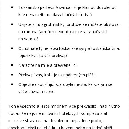
Toskánsko perfektně symbolizuje klidnou dovolenou,
kde nenarazíte na davy hlučných turistů
Užijete si tu agroturistiky, protože se můžete ubytovat
na mnoha farmách nebo dokonce ve vinařstvích
na samotě.
Ochutnáte ty nejlepší toskánské sýry a toskánská vína,
jejichž kvalita vás překvapí.
Narazíte na milé a otevřené lidi.
Překvapí vás, kolik je tu nádherných pláží.
Objevíte okouzlující starobylá města, ke kterým se
váže dávná historie.
Tohle všechno a ještě mnohem více překvapilo i nás! Nutno
dodat, že nejsme milovníci hotelových komplexů s all
inclusive stravou a na dovolenou nejezdíme proto,
abychom leželi na lehátku u bazénu nebo na jedné pláži,