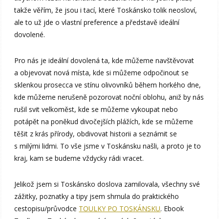
takže věřím, že jsou i tací, které Toskánsko tolik neosloví,
ale to už jde o vlastní preference a představě ideální
dovolené.
Pro nás je ideální dovolená ta, kde můžeme navštěvovat
a objevovat nová místa, kde si můžeme odpočinout se
sklenkou prosecca ve stínu olivovníků během horkého dne,
kde můžeme nerušeně pozorovat noční oblohu, aniž by nás
rušil svit velkoměst, kde se můžeme vykoupat nebo
potápět na poněkud divočejších plážích, kde se můžeme
těšit z krás přírody, obdivovat historii a seznámit se
s milými lidmi. To vše jsme v Toskánsku našli, a proto je to
kraj, kam se budeme vždycky rádi vracet.
Jelikož jsem si Toskánsko doslova zamilovala, všechny své
zážitky, poznatky a tipy jsem shrnula do praktického
cestopisu/průvodce
TOULKY PO TOSKÁNSKU
. Ebook