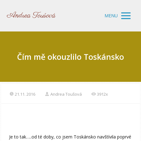
Andrea Toušová
MENU
Čím mě okouzlilo Toskánsko
21.11. 2016
Andrea Toušová
3912x
Je to tak…..od té doby, co jsem Toskánsko navštívila poprvé