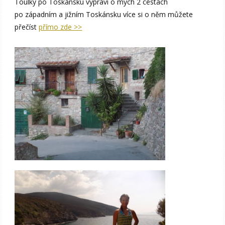
Toulky po Toskánsku vypráví o mých 2 cestách
po západním a jižním Toskánsku více si o něm můžete
přečíst
přímo zde >>