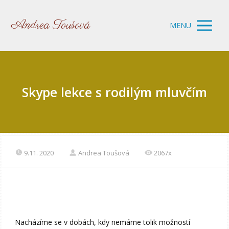
Andrea Toušová
MENU
Skype lekce s rodilým mluvčím
9.11. 2020
Andrea Toušová
2067x
Nacházíme se v dobách, kdy nemáme tolik možností