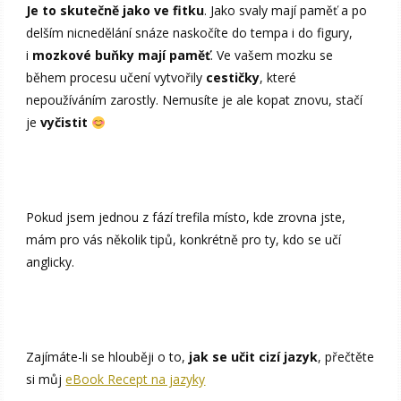
Je to skutečně jako ve fitku
. Jako svaly mají paměť a po
delším nicnedělání snáze naskočíte do tempa i do figury,
i
mozkové buňky mají paměť
. Ve vašem mozku se
během procesu učení vytvořily
cestičky
, které
nepoužíváním zarostly. Nemusíte je ale kopat znovu, stačí
je
vyčistit
Pokud jsem jednou z fází trefila místo, kde zrovna jste,
mám pro vás několik tipů, konkrétně pro ty, kdo se učí
anglicky.
Zajímáte-li se hlouběji o to,
jak se učit cizí jazyk
, přečtěte
si můj
eBook Recept na jazyky