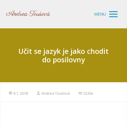
Andrea Toušová
MENU
Učit se jazyk je jako chodit
do posilovny
9.1. 2018
Andrea Toušová
3239x