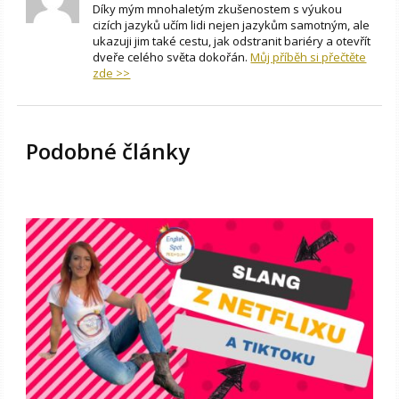
Díky mým mnohaletým zkušenostem s výukou
cizích jazyků učím lidi nejen jazykům samotným, ale
ukazuji jim také cestu, jak odstranit bariéry a otevřít
dveře celého světa dokořán.
Můj příběh si přečtěte
zde >>
Podobné články