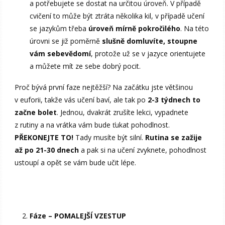
a potřebujete se dostat na určitou úroveň. V případě
cvičení to může být ztráta několika kil, v případě učení
se jazykům třeba
úroveň mírně pokročilého
. Na této
úrovni se již poměrně
slušně domluvíte, stoupne
vám sebevědomí
, protože už se v jazyce orientujete
a můžete mít ze sebe dobrý pocit.
Proč bývá první faze nejtěžší? Na začátku jste většinou
v euforii, takže vás učení baví, ale tak po
2-3 týdnech to
začne bolet
. Jednou, dvakrát zrušíte lekci, vypadnete
z rutiny a na vrátka vám bude ťukat pohodlnost.
PŘEKONEJTE TO!
Tady musíte být silní.
Rutina se zažije
až po 21-30 dnech
a pak si na učení zvyknete, pohodlnost
ustoupí a opět se vám bude učit lépe.
Fáze – POMALEJŠÍ VZESTUP