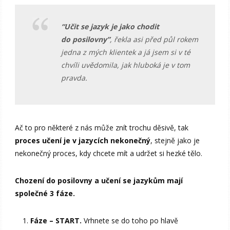
“Učit se jazyk je jako chodit
do posilovny”
, řekla asi před půl rokem
jedna z mých klientek a já jsem si v té
chvíli uvědomila, jak hluboká je v tom
pravda.
Ač to pro některé z nás může znít trochu děsivě, tak
proces učení je v jazycích nekonečný
, stejně jako je
nekonečný proces, kdy chcete mít a udržet si hezké tělo.
Chození do posilovny a učení se jazykům mají
společné 3 fáze.
Fáze – START.
Vrhnete se do toho po hlavě