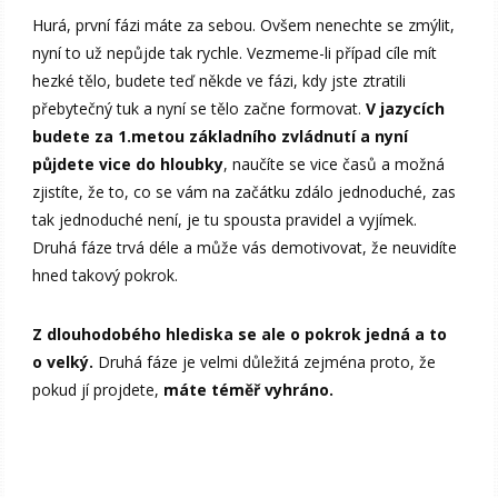
Hurá, první fázi máte za sebou. Ovšem nenechte se zmýlit,
nyní to už nepůjde tak rychle. Vezmeme-li případ cíle mít
hezké tělo, budete teď někde ve fázi, kdy jste ztratili
přebytečný tuk a nyní se tělo začne formovat.
V jazycích
budete za 1.metou základního zvládnutí a nyní
půjdete vice do hloubky
, naučíte se vice časů a možná
zjistíte, že to, co se vám na začátku zdálo jednoduché, zas
tak jednoduché není, je tu spousta pravidel a vyjímek.
Druhá fáze trvá déle a může vás demotivovat, že neuvidíte
hned takový pokrok.
Z dlouhodobého hlediska se ale o pokrok jedná a to
o velký.
Druhá fáze je velmi důležitá zejména proto, že
pokud jí projdete,
máte téměř vyhráno.