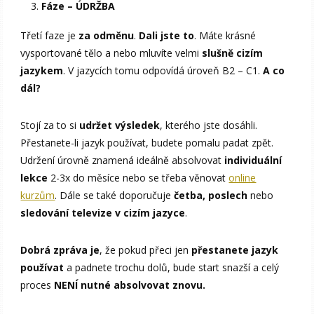
Fáze – ÚDRŽBA
Třetí faze je
za odměnu
.
Dali jste to
. Máte krásné
vysportované tělo a nebo mluvíte velmi
slušně cizím
jazykem
. V jazycích tomu odpovídá úroveň B2 – C1.
A co
dál?
Stojí za to si
udržet výsledek
, kterého jste dosáhli.
Přestanete-li jazyk používat, budete pomalu padat zpět.
Udržení úrovně znamená ideálně absolvovat
individuální
lekce
2-3x do měsíce nebo se třeba věnovat
online
kurzům
. Dále se také doporučuje
četba, poslech
nebo
sledování televize v cizím jazyce
.
Dobrá zpráva je
, že pokud přeci jen
přestanete jazyk
používat
a padnete trochu dolů, bude start snazší a celý
proces
NENÍ nutné absolvovat znovu.