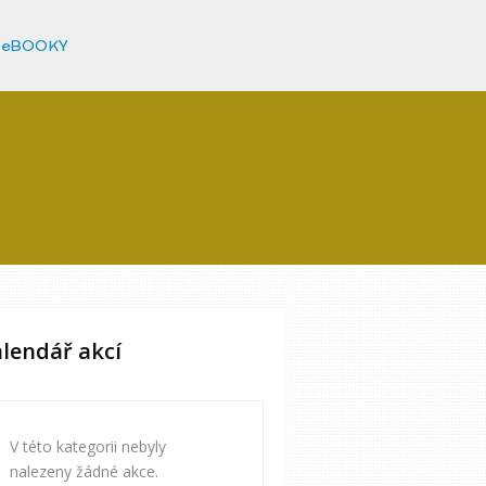
eBOOKY
lendář akcí
V této kategorii nebyly
nalezeny žádné akce.