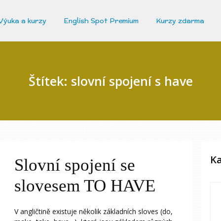
Výuka a kurzy
English Spot Premium
Kurzy zdarma
Štítek: slovní spojení s have
Ka
Slovní spojení se
slovesem TO HAVE
V angličtině existuje několik základních sloves (do,