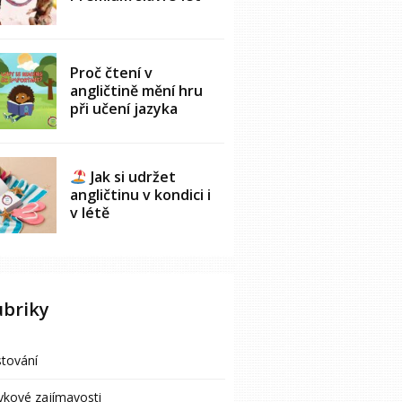
Proč čtení v
angličtině mění hru
při učení jazyka
Jak si udržet
angličtinu v kondici i
v létě
ubriky
tování
ykové zajímavosti