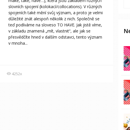
make, take, have…), která jsou základem různých
slovních spojení (kolokací/collocations). V různých
spojeních také mění svůj význam, a proto je velmi
důležité znát alespoň několik z nich. Společně se
teď podíváme na sloveso TO HAVE. Jak jistě víme,
Ne
v základu znamená „mít, vlastnit“, ale jak se
přesvědčíte hned v dalším odstavci, tento význam
v mnoha...
4252x