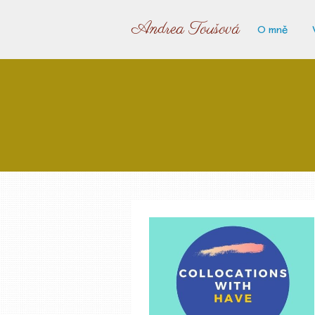
Andrea Toušová
O mně