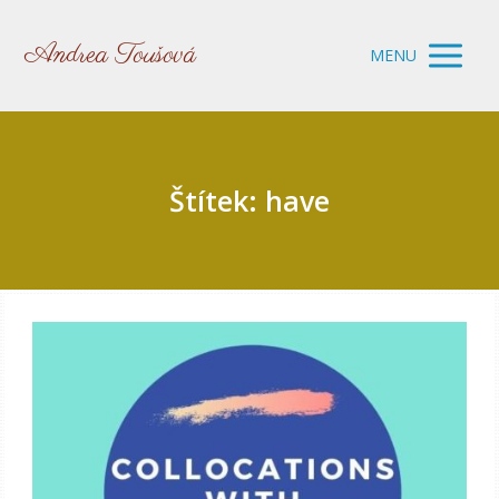
Andrea Toušová
MENU
Štítek: have