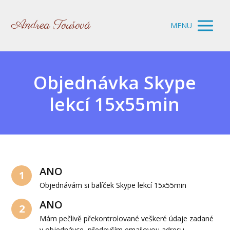
Andrea Toušová
MENU
Objednávka Skype
lekcí 15x55min
ANO
1
Objednávám si balíček Skype lekcí 15x55min
ANO
2
Mám pečlivě překontrolované veškeré údaje zadané
v objednávce, především emailovou adresu