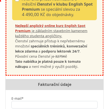
měsíční
členství v klubu English Spot
Premium
se speciální slevou za
4 490,00 Kč
do objednávky.
Nejlepší anglický online kurz English Spot
Premium
je základním stavebním kamenem
každého studenta angličtiny.
Členství zahrnuje přístup k nepřebernému
množství
speciálních tréninků, konverzační
lekce zdarma
a
podporu lektorek 24/7
.
Původní cena členství je
3275Kč
Tato nabídka je platná pouze k tomuto
nákupu
a není možné ji využít později.
Fakturační údaje
E-mail*