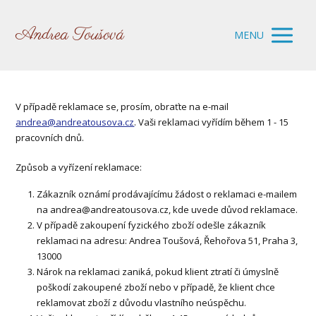
Andrea Toušová
MENU
V případě reklamace se, prosím, obraťte na e-mail
andrea@andreatousova.cz
. Vaši reklamaci vyřídím během 1 - 15
pracovních dnů.
Způsob a vyřízení reklamace:
Zákazník oznámí prodávajícímu žádost o reklamaci e-mailem
na andrea@andreatousova.cz, kde uvede důvod reklamace.
V případě zakoupení fyzického zboží odešle zákazník
reklamaci na adresu: Andrea Toušová, Řehořova 51, Praha 3,
13000
Nárok na reklamaci zaniká, pokud klient ztratí či úmyslně
poškodí zakoupené zboží nebo v případě, že klient chce
reklamovat zboží z důvodu vlastního neúspěchu.