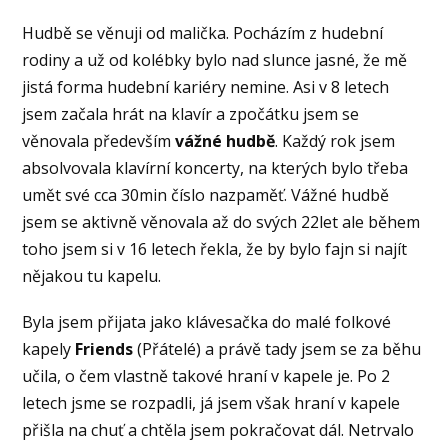
Hudbě se věnuji od malička. Pocházím z hudební
rodiny a už od kolébky bylo nad slunce jasné, že mě
jistá forma hudební kariéry nemine. Asi v 8 letech
jsem začala hrát na klavír a zpočátku jsem se
věnovala především
vážné hudbě
. Každý rok jsem
absolvovala klavírní koncerty, na kterých bylo třeba
umět své cca 30min číslo nazpaměť. Vážné hudbě
jsem se aktivně věnovala až do svých 22let ale během
toho jsem si v 16 letech řekla, že by bylo fajn si najít
nějakou tu kapelu.
Byla jsem přijata jako klávesačka do malé folkové
kapely
Friends
(Přátelé) a právě tady jsem se za běhu
učila, o čem vlastně takové hraní v kapele je. Po 2
letech jsme se rozpadli, já jsem však hraní v kapele
přišla na chuť a chtěla jsem pokračovat dál. Netrvalo