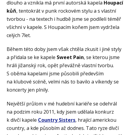
dlouho a vznikla má první autorská kapela
Houpací
kůň
, tentokrát v punk rockovém stylu a s vlastní
tvorbou - na textech i hudbě jsme se podíleli téměř
všichni v kapele. S Houpacím koňem jsem vydržela
celých 7let.
Během této doby jsem však chtěla zkusit i jiné styly
a přidala se ke kapele
Sweet Pain
, se kterou jsme
hráli jižanský rok, opět převážně vlastní tvorbu.
S oběma kapelami jsme působili především
na klubové scéně, velmi nás to bavilo a víkendy se
koncerty jen plnily.
Největší průlom v mé hudební kariéře se odehrál
na podzim roku 2011, kdy jsem udělala konkurz
k dívčí kapele
Country Sisters
, hrající americkou
country, a kde působím až dodnes. Tato ryze dívčí