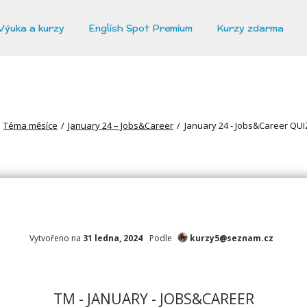
Výuka a kurzy
English Spot Premium
Kurzy zdarma
Téma měsíce
/
January 24 – Jobs&Career
/
January 24 - Jobs&Career QUI
Vytvořeno na
31 ledna, 2024
Podle
kurzy5@seznam.cz
TM - JANUARY - JOBS&CAREER