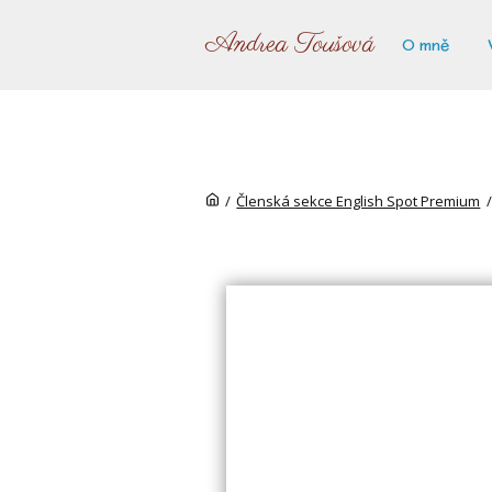
Andrea Toušová
O mně
/
Členská sekce English Spot Premium
/