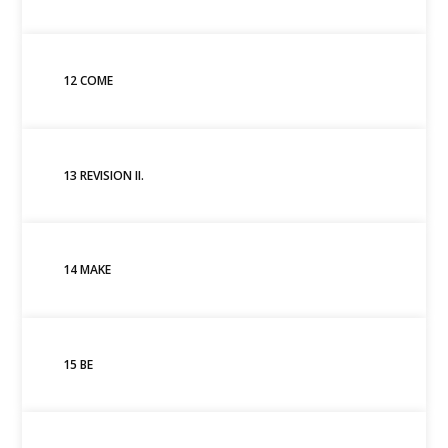
12 COME
13 REVISION II.
14 MAKE
15 BE