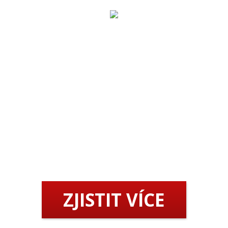
JIŽ BRZY WEB SPUSTÍME
Chcete být mezi prvními kdo se o spuštění dozví?
Vyplňte formulář níže a my vám dáme vědět.
ZJISTIT VÍCE